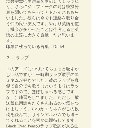
た奨学金の申請書を添削してもらった
り、さらにジョブトークの時は模擬発
表を聞いてもらってアドバイスももら
いました。彼らは今でも連絡を取り合
う仲の良い友人です。やはり英語を使
う機会が多かったことは今考えると英
語の上達に大きく貢献したと思いま
す。
印象に残っている言葉：Dude!
３． ラップ
１のアニメにつづいてちょっと恥ずか
しい話ですが、一時期ラップ歌手のエ
ミネムが好きでした。彼のラップを真
似て自分でも歌う（というよりはラッ
プですので、ほぼしゃべる感じです
が、）練習をしてました。ただし、放
送禁止用語もたくさんあるので気をつ
けましょう。いつかエミネムがこの投
稿を読んで、サインアルバムでも送っ
てくれることを密かに期待してます。
Black Eyed Peasのラップ歌詞が入る曲