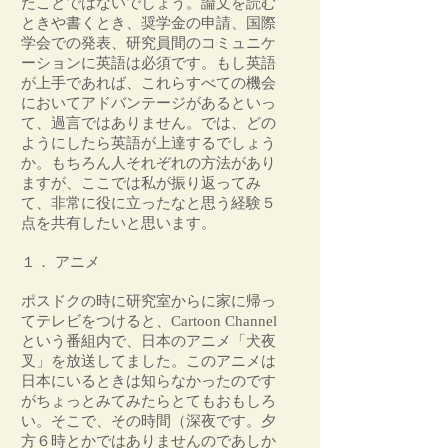
たことではないでしょう。論文を読む
ときや書くとき、奨学金の申請、国際
学会での発表、研究員間のコミュニケ
ーションに英語は必須です。もし英語
が上手であれば、これらすべての機会
においてアドバンテージがあるといっ
て、過言ではありません。では、どの
ようにしたら英語が上達するでしょう
か。もちろん人それぞれの方法があり
ますが、ここでは私が振り返ってみ
て、非常に役に立ったなと思う経験５
点を共有したいと思います。
１． アニメ
ポスドクの時に研究室からに家に帰っ
てテレビをつけると、Cartoon Channel
という番組内で、日本のアニメ「犬夜
叉」を放送してました。このアニメは
日本にいるときは知らなかったのです
がちょっとみてみたらとてもおもしろ
い。そこで、その時間（深夜です。夕
方６時とかではありませんのであしか