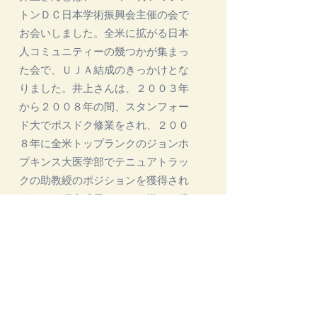
トンＤＣ日本学術振興会主催の会で
お会いしました。全米に拡がる日本
人コミュニティーの幾つかが集まっ
た会で、ＵＪＡ結成のきっかけとな
りました。井上さんは、２００３年
から２００８年の間、スタンフォー
ド大でポスドク修業をされ、２００
８年に全米トップランクのジョンホ
プキンス大医学部でテニュアトラッ
クの助教綬のポジションを獲得され
ました。研究成果をはじめ様々な業
績が認められ、２０１４年に准教授
へと昇進されております。お会いし
たときには、その豊かなお髭と落ち
着いた物腰から、かなり年輩なのか
なと遠目に思いました。しかし、第
一印象は見事に外れて、お話しして