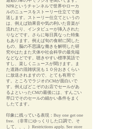
通勤の車の中でラジオを聞いてます。
NPRというチャンネルで世界やローカ
ルのニュースをストーリー仕立てで放
送します。ストーリー仕立てというの
は、例えば効果音や気の利いた音楽が
流れたり、インタビューが挿入された
りなどです。さらに毎日異なった特集
もあります。例えば旬の食材に関した
もの、脳の不思議な働きを解明した研
究やはたまた天体や社会科学の最先端
などなどです。聴きやすい標準英語で
すし、楽しくニュースが聞けます。ま
た道路の混雑状況も１０分おきくらい
に放送されますので、とても有用で
す。ところでラジオのCMが面白いで
す。例えばどこぞのお店でセールがあ
るよといったCMの最後には、すんごい
早口でそのセールの細かい条件をまく
したてます。
印象に残っている表現：Buy one get one
free. （非常にゆっくりした口調で。そ
して、、、）Restrictions apply. See store