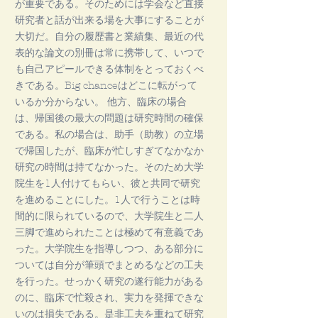
が重要である。そのためには学会など直接
研究者と話が出来る場を大事にすることが
大切だ。自分の履歴書と業績集、最近の代
表的な論文の別冊は常に携帯して、いつで
も自己アピールできる体制をとっておくべ
きである。Big chanceはどこに転がって
いるか分からない。 他方、臨床の場合
は、帰国後の最大の問題は研究時間の確保
である。私の場合は、助手（助教）の立場
で帰国したが、臨床が忙しすぎてなかなか
研究の時間は持てなかった。そのため大学
院生を1人付けてもらい、彼と共同で研究
を進めることにした。1人で行うことは時
間的に限られているので、大学院生と二人
三脚で進められたことは極めて有意義であ
った。大学院生を指導しつつ、ある部分に
ついては自分が筆頭でまとめるなどの工夫
を行った。せっかく研究の遂行能力がある
のに、臨床で忙殺され、実力を発揮できな
いのは損失である。是非工夫を重ねて研究