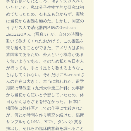
学をお願いしたところ、運よく受け入れて
いただいた。私は分子生物学的な研究は初
めてだったため、右も左も分からず、実験
は当初から困難を極めた。しかし、同室の
イギリス人で消化器内科医のGraham
Barnardさん（写真2）が、自分の時間を
割いて教えてくれたおかげで、この困難を
乗り越えることができた。アメリカは多民
族国家であるため、外人という概念があま
り無いようである。そのため私たち日本人
が行っても、手とり足とり教えるようなこ
とはしてくれない。それだけにBarnardさ
んの存在は大きく、本当に救われた。留学
期間は母教室（九州大学第二外科）の事情
から当初から短いと予想していたため、休
日もがんばらざるを得なかった。 日本に
帰国後は外科医としての仕事に忙殺された
が、何とか時間を作り研究を続けた。臨床
サンプルからDNA、RNA、タンパク質を
抽出し、それらの臨床的意義を調べること