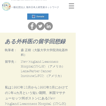
一般社団法人 海外日本人研究者ネットワーク
ある外科医の留学回想録
執筆者：
森 正樹（大阪大学大学院消化器外
科）
留学先：
New England Deaconess
Hospital(NEDH) （アメリカ）
Dana-Farber Cancer
Institute(DFCI) （アメリカ）
私は1990年12月から1992年3月にかけて
の1年4カ月という短い期間、米国マサチ
ューセッツ州ボストンにあるNew
England Deaconess Hospital（NEDH）