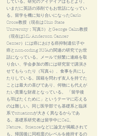
している。研究のアイデイアはもとより、
いまだに英語の添削でもお世話になってい
る。留学を機に知り合いになったCarlo
Croce教授（現在はOhio State
University；写真3）とGeorge Calin教授
（現在はMD Anderson Cancer
Center）には癌における癌抑制遺伝子や
癌とnon-coding RNAの関連の研究でお世
話になっている。メールで頻繁に連絡を取
り合い、学会参加の際には研究室で講演さ
せてもらったり（写真4）、食事を共にし
たりしている。国籍を問わず友人を持てた
ことは最大の喜びであり、何物にも代えが
たい貴重な財産となっている。 「留学後
も羽ばたくために」というテーマに応える
のは難しい。同じ医学部でも基礎系と臨床
系でsituationが大きく異なるからであ
る。基礎系研究者は留学中にCell、
Nature、Scienceなどに論文が掲載されて
も、帰国後に同程度のレベルを維持するの