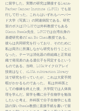
に留学した。実際の研究は隣接するDana-
Farber Cancer Institute（DFCI）でも並
行して行った。これらはいずれもハーバー
ド大学（写真1）の関連病院である。研究
室のボスはNEDHでは外科教授でもある
Glenn Steele先生、DFCIでは台湾出身の
基礎研究者のLan Bo Chen教授である。
彼らは共同研究を行っており、そのために
私は両方に所属しながら研究を行うことに
なった。テーマは消化器の癌組織と正常組
織で発現差のある遺伝子を同定するという
ものである。当時、DNAマイクロアレイ
技術はなく、cDNA subtraction library
法で研究を行っていたが、これは大変手間
暇がかかるものであった。 私は外科医と
しての修練を終えた後、大学院では人体病
理を学んだ。留学を機に分子生物学を勉強
したいと考え、外科医で分子生物学にも造
詣の深いSteele教授に直接手紙を書いて留