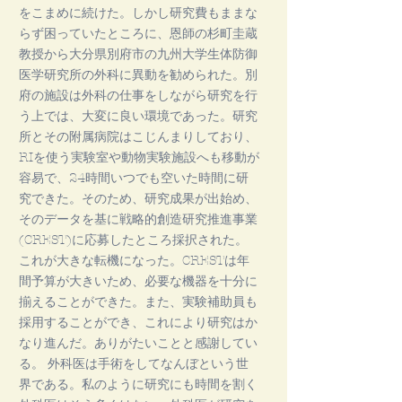
をこまめに続けた。しかし研究費もままな
らず困っていたところに、恩師の杉町圭蔵
教授から大分県別府市の九州大学生体防御
医学研究所の外科に異動を勧められた。別
府の施設は外科の仕事をしながら研究を行
う上では、大変に良い環境であった。研究
所とその附属病院はこじんまりしており、
RIを使う実験室や動物実験施設へも移動が
容易で、24時間いつでも空いた時間に研
究できた。そのため、研究成果が出始め、
そのデータを基に戦略的創造研究推進事業
(CREST)に応募したところ採択された。
これが大きな転機になった。CRESTは年
間予算が大きいため、必要な機器を十分に
揃えることができた。また、実験補助員も
採用することができ、これにより研究はか
なり進んだ。ありがたいことと感謝してい
る。 外科医は手術をしてなんぼという世
界である。私のように研究にも時間を割く