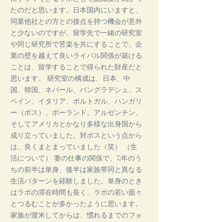
たのだと思います。日本国内にいますと、
同業他社との方との接点を持つ機会が意外
と少ないのですが、留学先で一緒の研究室
や同じ研究所で苦楽を共にすることで、企
業の壁を越えて良いライバル関係が築ける
ことは、留学することで得られた財産だと
思います。 研究室の構成は、日本、中
国、韓国、ネパール、バングラデシュ、ス
ペイン、イタリア、ポルトガル、ハンガリ
ー（ボス）、ポーランド、アルゼンチン、
そしてアメリカとかなり多様な出身国から
成り立っていました。対ボスという点から
は、良くまとまっていました（笑） （生
活について） 妻の仕事の関係で、2年のう
ちの前半は単身、後半は家族帯同と異なる
生活パターンを経験しました。単身のとき
はラボの滞在時間も長く、ラボの若い面々
とつるむことが多かったように思います。
家族が渡米してからは、慣れるまでのフォ