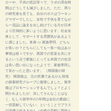
ローや、子供の世話等々で、ラボの滞在時
間はどうしても減少しました。ただ、周り
の研究者を見ても、自分のボスはワーキン
グマザーでしたし、女性で子供を育てなが
ら一流誌に論文を出し続けている方が日本
より圧倒的に多いように思います。社会全
体として、サポートする雰囲気があるよう
に感じました。単身 or 家族帯同、どちら
が良いか？どちらにしても一長一短はあり
事情は様々ですが、異国での苦楽を共にす
るという点で家族にとっても米国での生活
は良い思い出になったようで、家族帯同し
て良かったと思います。 （帰国後の研
究） 帰国後は、元の所属であるがん領域
の探索研究グループに復帰しました。留学
後はプロモーションするんでしょ？とよく
聞かれましたが、決してそんなことはな
く、むしろ留学中の2年間は会社の業績に
一切貢献していない、ということでプラス
の評価は付きません（今後の貢献に期待と