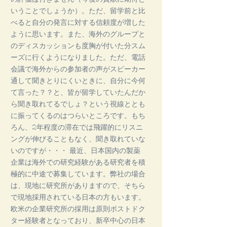
いうことでしょうか）。ただ、留学前と比
べると自分の発言に対する信頼度が増した
ように思います。また、海外のグループと
のディスカッションも度胸が付いた分スム
ーズに行くようになりました。ただ、電話
会議で海外からの参加者の声がスピーカー
通して聞きとりにくいときに、自分に今何
て言った？？と、皆が留学していたんだか
ら聞き取れてるでしょ？という視線ととも
に振ってくるのはつらいところです。もち
ろん、2年程度の滞在では飛躍的にリスニ
ングが伸びることもなく、聞き取れていな
いのですが・・・ 最近、日本国内の製薬
企業は海外での研究経験がある研究者を積
極的に中途で募集しています。弊社の場合
は、現地に研究所がありますので、そちら
で現地採用されている日本の方もいます。
欧米の企業研究所の採用は原則ポストドク
ター経験者となっており、新卒中心の日本