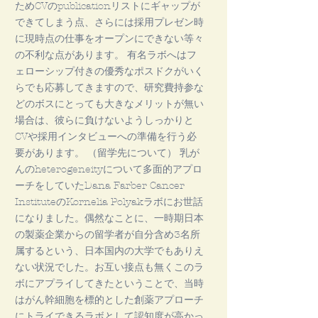
ためCVのpublicationリストにギャップが
できてしまう点、さらには採用プレゼン時
に現時点の仕事をオープンにできない等々
の不利な点があります。 有名ラボへはフ
ェローシップ付きの優秀なポスドクがいく
らでも応募してきますので、研究費持参な
どのボスにとっても大きなメリットが無い
場合は、彼らに負けないようしっかりと
CVや採用インタビューへの準備を行う必
要があります。 （留学先について） 乳が
んのheterogeneityについて多面的アプロ
ーチをしていたDana Farber Cancer
InstituteのKornelia Polyakラボにお世話
になりました。偶然なことに、一時期日本
の製薬企業からの留学者が自分含め3名所
属するという、日本国内の大学でもありえ
ない状況でした。お互い接点も無くこのラ
ボにアプライしてきたということで、当時
はがん幹細胞を標的とした創薬アプローチ
にトライできるラボとして認知度が高かっ