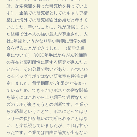
所、探索機能を持った研究所を持っていま
す）、企業での研究者としてのキャリア構
築には海外での研究経験は必須だと考えて
いました。幸いなことに、私が所属してい
た組織では本人の強い意志が尊重され、入
社3年後というかなり早い時期に留学の機
会を得ることができました。 （留学先選
定について） 2000年半ばからがん幹細胞
の存在と薬剤耐性に関する研究が進んだこ
とから、その分野で勢いがあり、かついわ
ゆるビッグラボではない研究室を候補に選
定しました。留学期間が2年限定と決まっ
ているため、できるだけボスとの密な関係
を築くにはこれから上り調子で適度なサイ
ズのラボが良さそうとの判断です。企業か
らの応募ということで、ボスにとってはサ
ラリーの負担が無いので断られることはな
い、と楽観視していましたが、これは甘か
ったです。企業では自由に論文が出せない