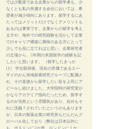
では少数派である企業からの留学者も、少
なくとも私の所属する会社においては、希
望者が減少傾向にあります。留学するにあ
たってはメリットだけでなくデメリットも
あるのは事実です。企業からの留学を考え
る方や、海外での研究経験を活かして企業
でのキャリア構築に興味のある方にとって
少しでも役に立てればと思い、企業研究者
の立場から、2年間の米国留学の経験を記
したいと思います。 （留学したきっか
け） 学位取得後、現在の所属であるエー
ザイのがん領域探索研究グループに配属さ
れ、その直後から留学したい旨を上司にア
ピールし続けました。大学院時の研究室が
かなりアカデミア指向だったため、留学す
るのが当然という雰囲気があり、自分もそ
れに洗脳？されていたというのもあります
が、日本の製薬企業の研究所もだんだんグ
ローバル化しており（弊社は日本以外に
も、ボストンに2か所、ロンドンに１か