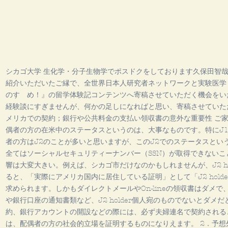
シカゴ大学 生化学・分子生物学でポスドクをしております久保田智
紹介いただいたご縁で、全世界日本人研究者ネットワークと実験医学
のすゝめ！』の留学体験記コンテンツへ寄稿させていただく機会をい
経験談にすぎませんが、何かの足しになればと思い、寄稿させていただ
メリカでの契約；銀行や公共料金の支払い領収書の意外な重要性 ご
偶者の方の在米中のステータスというのは、大事なものです。特にJ1 
者の方はJ2のことが多いと思いますが、このJ2でのステータスとい
全てはソーシャルセキュリティーナンバー（SSN）が取得できない
響は大変大きい。例えば、シカゴ市だけなのかもしれませんが、J2 ho
ると、「実際にアメリカ国内に居住している証明」として「J2 hold
求められます。しかもダイレクトメールやOn-lineの領収書はダメ
や銀行口座の通知書類など、J2 holder個人宛のものでないとダメ
約、銀行アカウントの開設などの際には、必ず夫婦連名で契約される
は、配偶者の方の社会的立場を証明するものになりえます。 2．予想