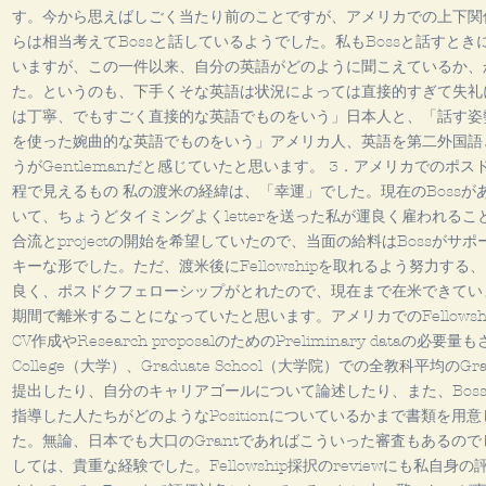
す。今から思えばしごく当たり前のことですが、アメリカでの上下関
らは相当考えてBossと話しているようでした。私もBossと話すと
いますが、この一件以来、自分の英語がどのように聞こえているか、
た。というのも、下手くそな英語は状況によっては直接的すぎて失礼
は丁寧、でもすごく直接的な英語でものをいう」日本人と、「話す姿
を使った婉曲的な英語でものをいう」アメリカ人、英語を第二外国語と
うがGentlemanだと感じていたと思います。 3．アメリカでのポスドク
程で見えるもの 私の渡米の経緯は、「幸運」でした。現在のBossがある
いて、ちょうどタイミングよくletterを送った私が運良く雇われるこ
合流とprojectの開始を希望していたので、当面の給料はBossが
キーな形でした。ただ、渡米後にFellowshipを取れるよう努力す
良く、ポスドクフェローシップがとれたので、現在まで在米できてい
期間で離米することになっていたと思います。アメリカでのFellows
CV作成やResearch proposalのためのPreliminary data
College（大学）、Graduate School（大学院）での全教科平均のGrade
提出したり、自分のキャリアゴールについて論述したり、また、Bos
指導した人たちがどのようなPositionについているかまで書類を用
た。無論、日本でも大口のGrantであればこういった審査もあるの
しては、貴重な経験でした。Fellowship採択のreviewにも私自身