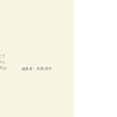
とて
イレ
手な
編集者：
本間 耕平