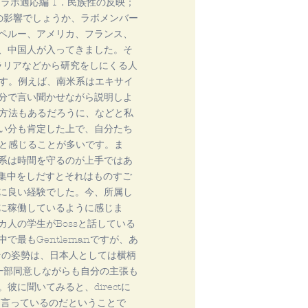
ラボ適応編 1．民族性の反映；
その影響でしょうか、ラボメンバー
ペルー、アメリカ、フランス、
、中国人が入ってきました。そ
ストラリアなどから研究をしにくる人
々です。例えば、南米系はエキサイ
分で言い聞かせながら説明しよ
する方法もあるだろうに、などと私
い分も肯定した上で、自分たち
な、と感じることが多いです。ま
系は時間を守るのが上手ではあ
度集中をしだすとそれはものすご
に良い経験でした。今、所属し
に稼働しているように感じま
リカ人の学生がBossと話している
最もGentlemanですが、あ
た。その姿勢は、日本人としては横柄
nに一部同意しながらも自分の主張も
に聞いてみると、directに
に言っているのだということで