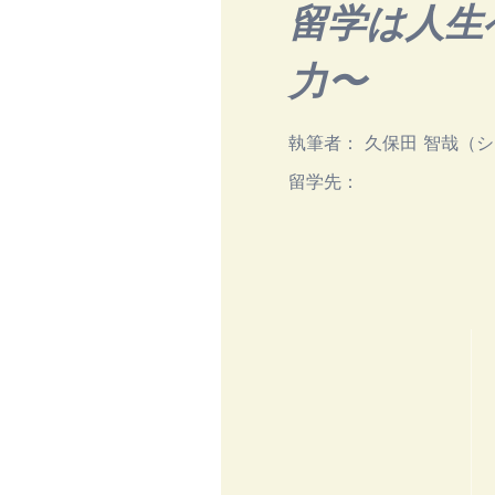
留学は人生
力〜
執筆者：
久保田 智哉（
留学先：