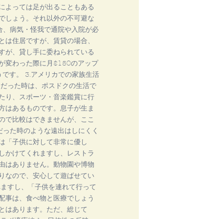
によっては足が出ることもある
でしょう。それ以外の不可避な
合、病気・怪我で通院や入院が必
とは住居ですが、賃貸の場合、
すが、貸し手に委ねられている
変わった際に月$150のアップ
です。 3.アメリカでの家族生活
人だった時は、ポスドクの生活で
たり、スポーツ・音楽鑑賞に行
方はあるものです。息子が生ま
ので比較はできませんが、ここ
だった時のような遠出はしにくく
は「子供に対して非常に優し
しかけてくれますし、レストラ
由はありません。動物園や博物
りなので、安心して遊ばせてい
れますし、「子供を連れて行って
配事は、食べ物と医療でしょう
とはあります。ただ、総じて