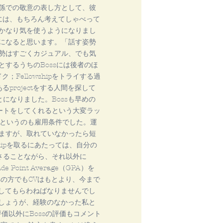
係での敬意の表し方として、彼
きには、もちろん考えてしゃべって
かなり気を使うようになりまし
になると思います。「話す姿勢
勢はすごくカジュアル、でも気
するうちのBossには後者のほ
；Fellowshipをトライする過
projectをする人間を探して
とになりました。Bossも早めの
サポートをしてくれるという大変ラッ
る、というのも雇用条件でした。運
ますが、取れていなかったら短
hipを取るにあたっては、自分の
の必要量もさることながら、それ以外に
 Point Average（GPA）を
sの方でもCVはもとより、今まで
意してもらわねばなりませんでし
でしょうが、経験のなかった私と
の評価以外にBossの評価もコメント