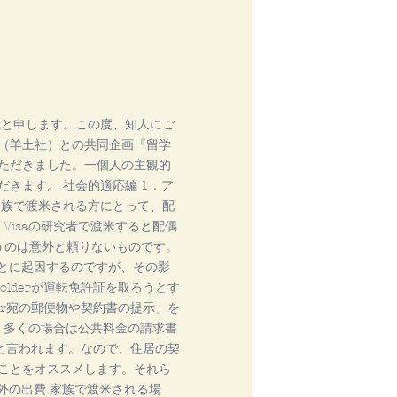
哉と申します。この度、知人にご
（羊土社）との共同企画『留学
ただきました。一個人の主観的
きます。 社会的適応編 1．ア
家族で渡米される方にとって、配
Visaの研究者で渡米すると配偶
うのは意外と頼りないものです。
ことに起因するのですが、その影
lderが運転免許証を取ろうとす
er宛の郵便物や契約書の提示」を
で、多くの場合は公共料金の請求書
だと言われます。なので、住居の契
ことをオススメします。それら
外の出費 家族で渡米される場