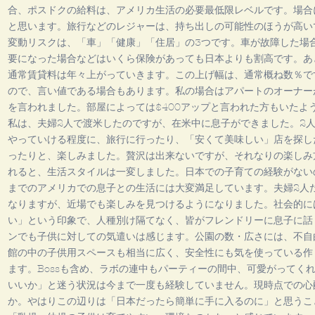
合、ポスドクの給料は、アメリカ生活の必要最低限レベルです。場合
と思います。旅行などのレジャーは、持ち出しの可能性のほうが高い
変動リスクは、「車」「健康」「住居」の3つです。車が故障した場
要になった場合などはいくら保険があっても日本よりも割高です。あ
通常賃貸料は年々上がっていきます。この上げ幅は、通常概ね数％で
ので、言い値である場合もあります。私の場合はアパートのオーナーが
を言われました。部屋によっては$400アップと言われた方もいたよう
私は、夫婦2人で渡米したのですが、在米中に息子ができました。2
やっていける程度に、旅行に行ったり、「安くて美味しい」店を探し
ったりと、楽しみました。贅沢は出来ないですが、それなりの楽しみ
れると、生活スタイルは一変しました。日本での子育ての経験がない
までのアメリカでの息子との生活には大変満足しています。夫婦2人
なりますが、近場でも楽しみを見つけるようになりました。社会的に
い」という印象で、人種別け隔てなく、皆がフレンドリーに息子に話
ンでも子供に対しての気遣いは感じます。公園の数・広さには、不自
館の中の子供用スペースも相当に広く、安全性にも気を使っている作
ます。Bossも含め、ラボの連中もパーティーの間中、可愛がってく
いいか」と迷う状況は今まで一度も経験していません。現時点での心
か。やはりこの辺りは「日本だったら簡単に手に入るのに」と思うこ