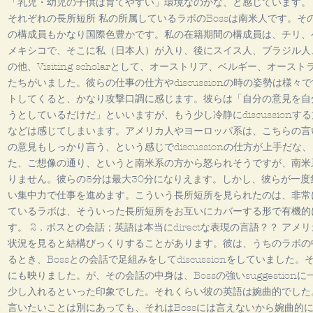
「乳児・幼児の子供は育てやすい」環境なのかな、と感じています。 
それぞれの長所短所 私の所属しているラボのBossは南米人です。
の構成員もかなり国際色豊かです。私の在籍期間の構成員は、チリ、
メキシコで、そこに私（日本人）が入り、後にスイス人、ブラジル人
の他、Visiting scholarとして、オーストリア、ベルギー、オー
たちがいました。彼らの仕事の仕方やdiscussionの時の姿勢は様
トしてくると、かなり攻撃口調に感じます。彼らは「自分の意見を自
うとしているだけだ」といいますが、もう少し冷静にdiscussion
などは感じてしまいます。アメリカ人やヨーロッパ系は、こちらの言
の意見もしっかり言う、という感じでdiscussionの仕方が上手だ
た、ご想像の通り、というと南米系の方から怒られそうですが、南米
りません。彼らの5分は最大30分になりえます。しかし、彼らが一
い集中力で仕事を進めます。こういう長所短所を見られたのは、非常
ているラボは、そういった長所短所をお互いにカバーする形で有機的
す。 2．ボスとの会話；英語は本当にdirectな表現の言語？？ アメ
状況を見ると結構びっくりすることがあります。彼は、うちのラボの中で
るとき、Bossとの会話で足組みをしてdiscussionをしていまし
にも映りました。が、その会話の中身は、Bossの強いsuggestio
少し入れるといった印象でした。それくらい彼の英語は婉曲的でした。彼
言いたいことは別にあっても、それはBossには言えないから婉曲的