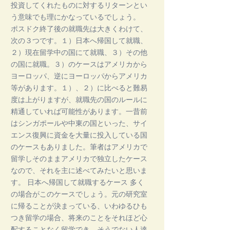
投資してくれたものに対するリターンとい
う意味でも理にかなっているでしょう。
ポスドク終了後の就職先は大きくわけて、
次の３つです。１）日本へ帰国して就職、
２）現在留学中の国にて就職、３）その他
の国に就職。３）のケースはアメリカから
ヨーロッパ、逆にヨーロッパからアメリカ
等があります。１）、２）に比べると難易
度は上がりますが、就職先の国のルールに
精通していれば可能性があります。一昔前
はシンガポールや中東の国といった、サイ
エンス復興に資金を大量に投入している国
のケースもありました。筆者はアメリカで
留学しそのままアメリカで独立したケース
なので、それを主に述べてみたいと思いま
す。 日本へ帰国して就職するケース 多く
の場合がこのケースでしょう。元の研究室
に帰ることが決まっている、いわゆるひも
つき留学の場合、将来のことをそれほど心
配することなく留学でき、そうでない人達