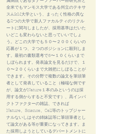
属病院であるダナーファーバー癌研究所と
全米でもマンモス大学である州立のテキサ
スA&M大学という、まったく性格の異な
る2つの大学で新人ファカルティのリクル
ートに関与しましたが、採用基準はだいた
いどこも変わらないと思っていいでしょ
う。どこの大学でも５０〜２００くらいの
応募が１つ、２つのポジションに殺到しま
す。最初の書類選考で5〜１０くらいまで
しぼられます。発表論文を見るだけで、１
０〜２０くらいまで大雑把にしぼることが
できます。その分野で複数の論文を筆頭筆
者として発表していること（極端な例です
が、論文がNature１本のみというのは採
用する側からすると不安です）、高インパ
クトファクターの雑誌、できれば
Nature、Science、Cell等のトップジャー
ナルないしはその姉妹誌等に筆頭筆者とし
て論文がある等が重要になってきます。ま
た採用しようとしているデパートメントに