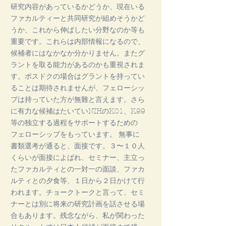
研究内容があっているかどうか、現在いる
ファカルティーと共同研究が組めそうかど
うか、これから伸ばしたい分野なのか等も
重要です。これらは内部情報になるので、
候補者にはなかなか分かりません。またグ
ラントを取る能力があるのかも重視されま
す。ポスドクの場合はグラントを持ってい
ることは期待されませんが、フェローシッ
プは持っていた方が無難と言えます。さら
に有力な候補はたいていNIHのK01、K99
等の独立する過程をサポートするための
フェローシップをもっています。 無事に
書類選考が通ると、面接です。３〜１０人
くらいが面接によばれ、セミナー、主立っ
たファカルティとの一対一の面談、ファカ
ルティとの夕食等、１日から２日かけて行
われます。チョークトークと言って、セミ
ナーとは別に将来の研究計画を話させる場
合もあります。残念ながら、私が関わった