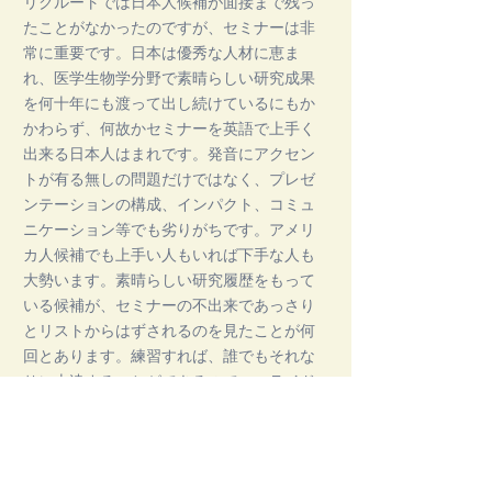
リクルートでは日本人候補が面接まで残っ
たことがなかったのですが、セミナーは非
常に重要です。日本は優秀な人材に恵ま
れ、医学生物学分野で素晴らしい研究成果
を何十年にも渡って出し続けているにもか
かわらず、何故かセミナーを英語で上手く
出来る日本人はまれです。発音にアクセン
トが有る無しの問題だけではなく、プレゼ
ンテーションの構成、インパクト、コミュ
ニケーション等でも劣りがちです。アメリ
カ人候補でも上手い人もいれば下手な人も
大勢います。素晴らしい研究履歴をもって
いる候補が、セミナーの不出来であっさり
とリストからはずされるのを見たことが何
回とあります。練習すれば、誰でもそれな
りに上達することができるので、スライド
の構成は練りに練り、トークの練習は人に
見てもらった上で、しつこく繰り返しまし
ょう。 アメリカでのポジションを獲得す
る方法を詳しく書くとそれだけで1冊の本