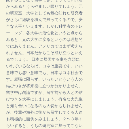
からみるとうらやましい限りでしょう。元
の研究室、大学としても気心知れた研究者
がさらに経験を積んで帰ってくるので、安
全な人事といえます。しかし科学者のトレ
ーニング、各大学の活性化というと点から
みると、元の大学に戻るというのは理想的
ではありません。アメリカではまず考えら
れません。日本だからこそ成り立つといえ
るでしょう。 日本に帰国する事を念頭に
いれているならば、コネは重要です。いい
意味でも悪い意味でも、日本はコネ社会で
す。就職に限らず、いったいどういう人の
結びつきが将来役に立つか分かりません。
留学中は勿論ですが、留学前から人との結
びつきを大事にしましょう。有名な大先生
と知り合いになるのも大切かもしれません
が、後輩や海外に後から留学してくる人達
も積極的に面倒をみましょう。２〜３年く
らいすると、うちの研究室に帰ってこない