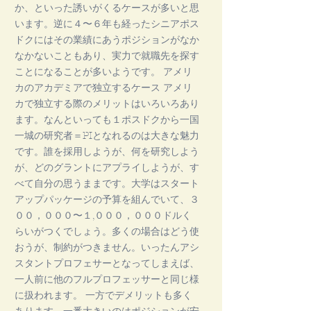
か、といった誘いがくるケースが多いと思
います。逆に４〜６年も経ったシニアポス
ドクにはその業績にあうポジションがなか
なかないこともあり、実力で就職先を探す
ことになることが多いようです。 アメリ
カのアカデミアで独立するケース アメリ
カで独立する際のメリットはいろいろあり
ます。なんといっても１ポスドクから一国
一城の研究者＝PIとなれるのは大きな魅力
です。誰を採用しようが、何を研究しよう
が、どのグラントにアプライしようが、す
べて自分の思うままです。大学はスタート
アップパッケージの予算を組んでいて、３
００，０００〜１,０００，０００ドルく
らいがつくでしょう。多くの場合はどう使
おうが、制約がつきません。いったんアシ
スタントプロフェサーとなってしまえば、
一人前に他のフルプロフェッサーと同じ様
に扱われます。 一方でデメリットも多く