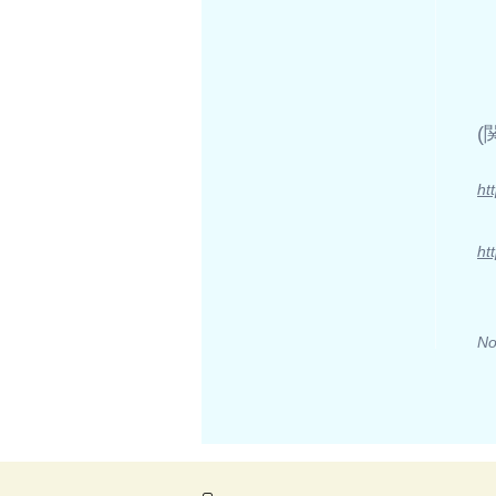
​
ht
ht
No