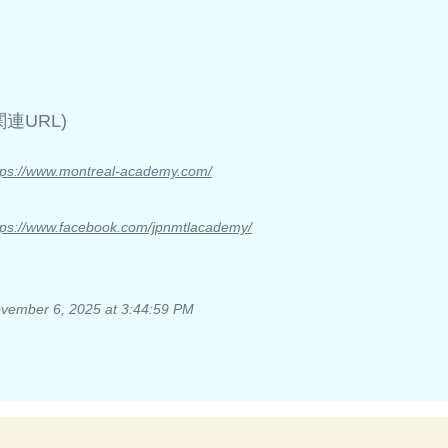
(関連URL)
tps://www.montreal-academy.com/
tps://www.facebook.com/jpnmtlacademy/
vember 6, 2025 at 3:44:59 PM