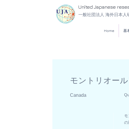
United Japanese rese
一般社団法人 海外日本人
Home
基
モントリオール
Qu
Canada
モ
の