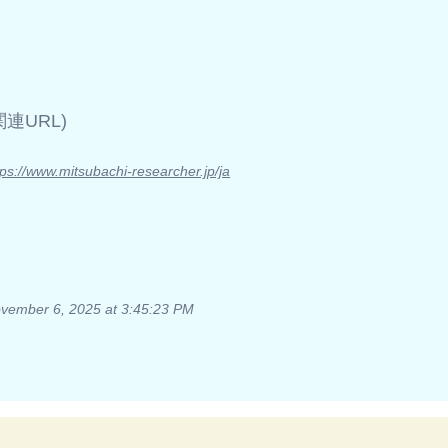
(関連URL)
tps://www.mitsubachi-researcher.jp/ja
vember 6, 2025 at 3:45:23 PM