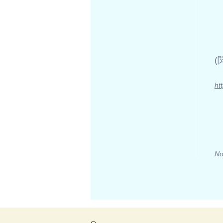
​
ht
No