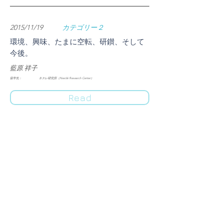
2015/11/19
カテゴリー２
環境、興味、たまに空転、研鑚、そして
今後。
藍原 祥子
​留学先：
ネスレ研究所（Nestlé Research Center）
Read
Sponsors