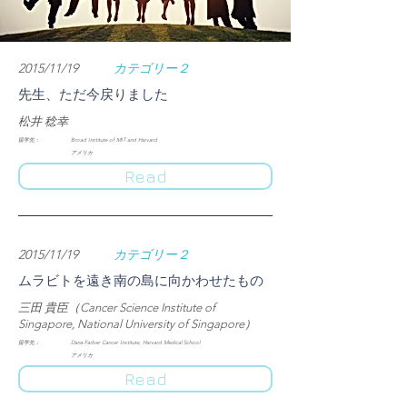
2015/11/19
カテゴリー２
先生、ただ今戻りました
松井 稔幸
​留学先：
Broad Institute of MIT and Harvard
アメリカ
Read
2015/11/19
カテゴリー２
ムラビトを遠き南の島に向かわせたもの
三田 貴臣（Cancer Science Institute of
Singapore, National University of Singapore）
​留学先：
Dana-Farber Cancer Institute, Harvard Medical School
アメリカ
Read