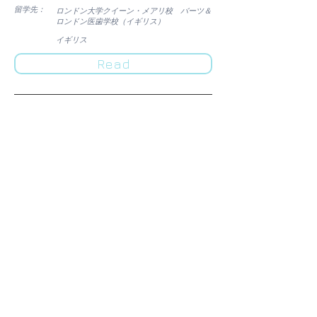
​留学先：
ロンドン大学クイーン・メアリ校 バーツ＆
ロンドン医歯学校（イギリス）
​イギリス
Read
2015/11/19
留学後も未来へ羽ばたくために 〜海外で
PIのオファーを勝ち取るための準備〜
平林 享 (MRC Clinical Sciences Centre, Imperial
College London)
​留学先：
マウントサイナイ医科大学 (アメリカ)
​アメリカ
Read
2015/11/19