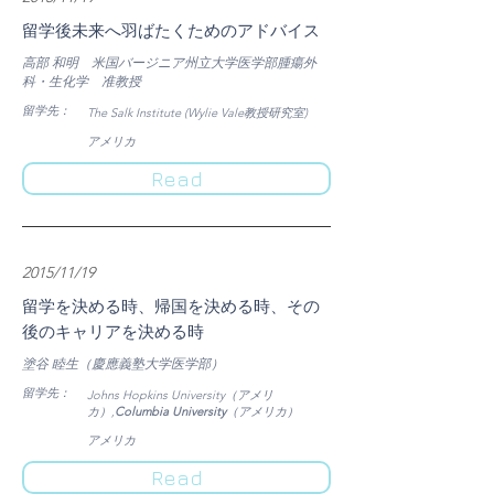
留学後未来へ羽ばたくためのアドバイス
高部 和明 米国バージニア州立大学医学部腫瘍外
科・生化学 准教授
​留学先：
The Salk Institute (Wylie Vale教授研究室)
​アメリカ
Read
2015/11/19
留学を決める時、帰国を決める時、その
後のキャリアを決める時
塗谷 睦生（慶應義塾大学医学部）
​留学先：
Johns Hopkins University（アメリ
カ）,
Columbia University
（アメリカ）
​アメリカ
Read