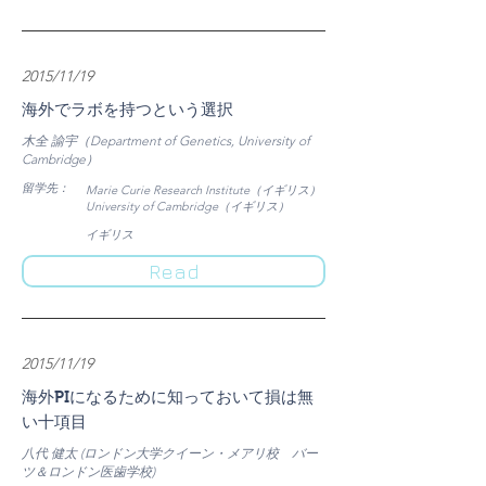
2015/11/19
海外でラボを持つという選択
木全 諭宇（Department of Genetics, University of
Cambridge）
​留学先：
Marie Curie Research Institute（イギリス）
University of Cambridge（イギリス）
​イギリス
Read
2015/11/19
海外PIになるために知っておいて損は無
い十項目
八代 健太 (ロンドン大学クイーン・メアリ校 バー
ツ＆ロンドン医歯学校)