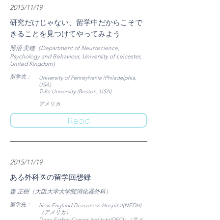
2015/11/19
研究だけじゃない、留学中だからこそで
きることを見つけてやってみよう
照沼 美穂（Department of Neuroscience,
Psychology and Behaviour, University of Leicester,
United Kingdom）
​留学先：
University of Pennsylvania (Philadelphia,
USA)
Tufts University (Boston, USA)
​アメリカ
Read
2015/11/19
ある外科医の留学回想録
森 正樹（大阪大学大学院消化器外科）
​留学先：
New England Deaconess Hospital(NEDH)
（アメリカ）
Dana-Farber Cancer Institute(DFCI) （アメ