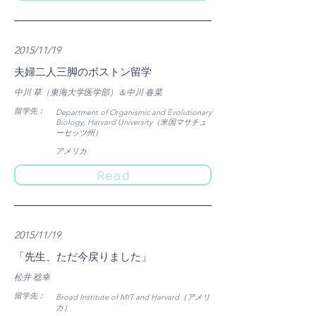
2015/11/19
夫婦二人三脚のボストン留学
中川 草（東海大学医学部）＆中川 春菜
​留学先：
Department of Organismic and Evolutionary
Biology, Harvard University（米国マサチュ
ーセッツ州）
​アメリカ
Read
​2015/11/19
「先生、ただ今戻りました」
松井 稔幸
​留学先：
Broad Institute of MIT and Harvard（アメリ
カ）