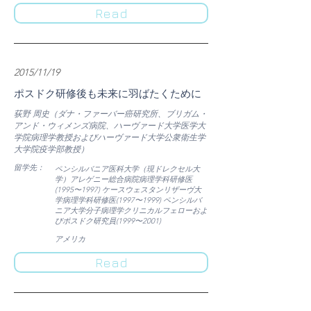
Read
2015/11/19
ポスドク研修後も未来に羽ばたくために
荻野 周史（ダナ・ファーバー癌研究所、ブリガム・
アンド・ウィメンズ病院、ハーヴァード大学医学大
学院病理学教授およびハーヴァード大学公衆衛生学
大学院疫学部教授）
​留学先：
ペンシルバニア医科大学（現ドレクセル大
学）アレゲニー総合病院病理学科研修医
(1995〜1997) ケースウェスタンリザーヴ大
学病理学科研修医(1997〜1999) ペンシルバ
ニア大学分子病理学クリニカルフェローおよ
びポスドク研究員(1999〜2001)
​アメリカ
Read