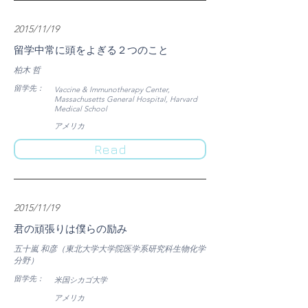
2015/11/19
留学中常に頭をよぎる２つのこと
柏木 哲
​留学先：
Vaccine & Immunotherapy Center,
Massachusetts General Hospital, Harvard
Medical School
​アメリカ
Read
2015/11/19
君の頑張りは僕らの励み
五十嵐 和彦（東北大学大学院医学系研究科生物化学
分野）
​留学先：
米国シカゴ大学
​アメリカ