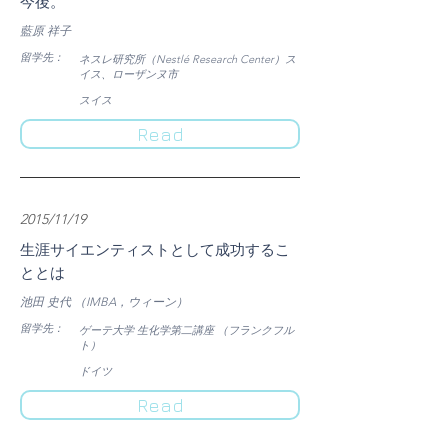
今後。
藍原 祥子
​留学先：
ネスレ研究所（Nestlé Research Center）ス
イス、ローザンヌ市
​スイス
Read
2015/11/19
生涯サイエンティストとして成功するこ
ととは
池田 史代 （IMBA，ウィーン）
​留学先：
​ゲーテ大学 生化学第二講座 （フランクフル
ト）
​ドイツ
Read