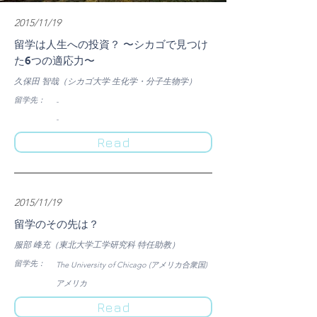
2015/11/19
留学は人生への投資？ 〜シカゴで見つけ
た6つの適応力〜
久保田 智哉（シカゴ大学 生化学・分子生物学）
​留学先：
-
-
Read
​2015/11/19
留学のその先は？
服部 峰充（東北大学工学研究科 特任助教）
​留学先：
The University of Chicago (アメリカ合衆国)
​アメリカ
Read